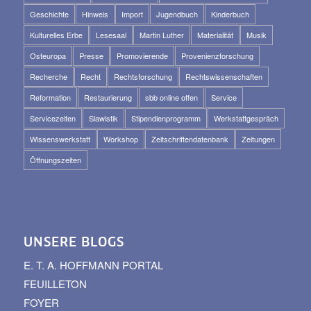
Geschichte
Hinweis
Import
Jugendbuch
Kinderbuch
Kulturelles Erbe
Lesesaal
Martin Luther
Materialität
Musik
Osteuropa
Presse
Promovierende
Provenienzforschung
Recherche
Recht
Rechtsforschung
Rechtswissenschaften
Reformation
Restaurierung
sbb online offen
Service
Servicezeiten
Slawistik
Stipendienprogramm
Werkstattgespräch
Wissenswerkstatt
Workshop
Zeitschriftendatenbank
Zeitungen
Öffnungszeiten
UNSERE BLOGS
E. T. A. HOFFMANN PORTAL
FEUILLETON
FOYER