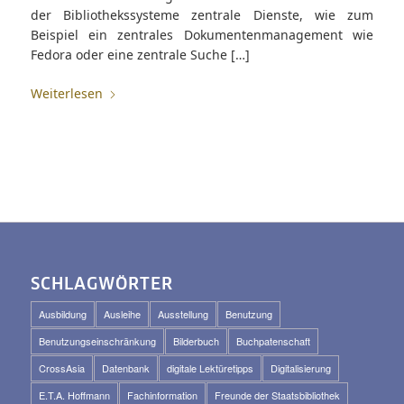
der Bibliothekssysteme zentrale Dienste, wie zum
Beispiel ein zentrales Dokumentenmanagement wie
Fedora oder eine zentrale Suche […]
Weiterlesen
SCHLAGWÖRTER
Ausbildung
Ausleihe
Ausstellung
Benutzung
Benutzungseinschränkung
Bilderbuch
Buchpatenschaft
CrossAsia
Datenbank
digitale Lektüretipps
Digitalisierung
E.T.A. Hoffmann
Fachinformation
Freunde der Staatsbibliothek