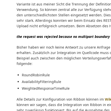
Variante ist aus meiner Sicht die Trennung der Definiti
Verwendung. So können zentral alle zur Verfügung steh
den unterschiedlichsten Stellen eingesetzt werden. Die
sehr stark. Allerdings konnten wir beim Einsatz des RE
Upload nicht erfolgreich umsetzen. Beim Absetzen des 
the request was rejected because no multipart boundary
Bisher haben wir noch keine Antwort zu unsere Anfrage
erhalten. Zusätzlich zur Integration im Quellcode muss
Beispiel auch zwischen den möglichen Verteilungsverfa
folgende:
RoundRobinRule
AvailabilityFilteringRule
WeightedResponseTimeRule
Alle Details zur Konfiguration von Ribbon können im
Wik
können wir sagen, dass die Integration von Ribbon in
sehr zuverlässig funktioniert. Bis auf die Ausnahme des