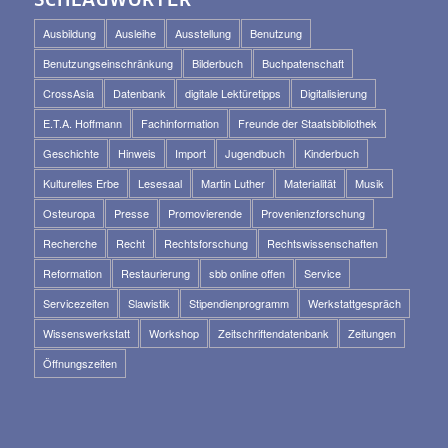
SCHLAGWÖRTER
Ausbildung
Ausleihe
Ausstellung
Benutzung
Benutzungseinschränkung
Bilderbuch
Buchpatenschaft
CrossAsia
Datenbank
digitale Lektüretipps
Digitalisierung
E.T.A. Hoffmann
Fachinformation
Freunde der Staatsbibliothek
Geschichte
Hinweis
Import
Jugendbuch
Kinderbuch
Kulturelles Erbe
Lesesaal
Martin Luther
Materialität
Musik
Osteuropa
Presse
Promovierende
Provenienzforschung
Recherche
Recht
Rechtsforschung
Rechtswissenschaften
Reformation
Restaurierung
sbb online offen
Service
Servicezeiten
Slawistik
Stipendienprogramm
Werkstattgespräch
Wissenswerkstatt
Workshop
Zeitschriftendatenbank
Zeitungen
Öffnungszeiten