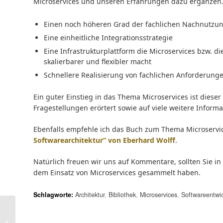
Microservices und unseren Erfahrungen dazu ergänzen. 
Einen noch höheren Grad der fachlichen Nachnutzung
Eine einheitliche Integrationsstrategie
Eine Infrastrukturplattform die Microservices bzw. d
skalierbarer und flexibler macht
Schnellere Realisierung von fachlichen Anforderung
Ein guter Einstieg in das Thema Microservices ist dieser
Fragestellungen erörtert sowie auf viele weitere Inform
Ebenfalls empfehle ich das Buch zum Thema Microservic
Softwarearchitektur“ von Eberhard Wolff
.
Natürlich freuen wir uns auf Kommentare, sollten Sie i
dem Einsatz von Microservices gesammelt haben.
Schlagworte:
Architektur
,
Bibliothek
,
Microservices
,
Softwareentwi
Weltreise