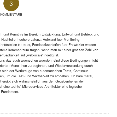
3
KOMMENTARE
plin und Kenntnis im Bereich Entwicklung, Entwurf und Betrieb, und
l Nachteile: hoehere Latenz; Aufwand fuer Monitoring,
hnittstellen ist teuer, Feedbackschleifen fuer Entwickler werden
Vorteile kommen zum tragen, wenn man mit einer grossen Zahl von
rfuegbarkeit auf „web-scale“ noetig ist.
 uns das auch wuenschen wuerden, sind diese Bedingungen nicht
turierten Monolithen zu beginnen, und Wiederverwendung durch
an sich der Werkzeuge von automatischen Tests, Continous
enen, um die Test- und Wartbarkeit zu erhoehen. Ob bare metal,
nt ergibt sich wahrscheinlich aus den Gegebenheiten der
ist eine „echte“ Microservices Architektur eine logische
n Fundament.