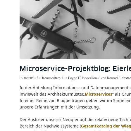
Microservice-Projektblog: Eier
/
/
/
05.02.2016
3 Kommentare
in
Foyer
,
IT-Innovation
von
Konrad Eichstäd
In der Abteilung Informations- und Datenmanagement der 
inwieweit das Architekturmuster„
Microservices
“ als Gru
In einer Reihe von Blogbeiträgen geben wir im Sinne ein
unsere Erfahrungen mit der Umsetzung.
Der Auslöser unserer Neugier auf die relativ neue Techn
Bereich der Nachweissysteme (
Gesamtkatalog der Wie