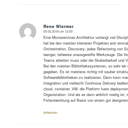
Rene Wiermer
05.02.2016 um 12:00
sagte:
Eine Microservices-Architektur verlangt viel Diszi
hat bei den meisten kleineren Projekten erst einma
Orchestration, Discovery; jedes Refactoring von Sc
laenger, teilweise unausgereifte Werkzeuge. Die 
Teams arbeiten muss oder die Skalierbarkeit und Ve
Bei den meisten Bibliothekssystemen, so sehr wir
gegeben. Es ist meistens richtig mit sauber struk
Softwarebibliotheken zu realisieren. Dann kann m
Integration und vielleicht Continous Delivery bedi
cloud, container, VM: die Platform fuers deployme
Organistation: Und als es dann wirklich noetig ist, 
Fortentwicklung auf Basis von einem gut designte
Antworten