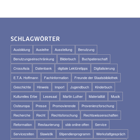
SCHLAGWÖRTER
Ausbildung
Ausleihe
Ausstellung
Benutzung
Benutzungseinschränkung
Bilderbuch
Buchpatenschaft
CrossAsia
Datenbank
digitale Lektüretipps
Digitalisierung
E.T.A. Hoffmann
Fachinformation
Freunde der Staatsbibliothek
Geschichte
Hinweis
Import
Jugendbuch
Kinderbuch
Kulturelles Erbe
Lesesaal
Martin Luther
Materialität
Musik
Osteuropa
Presse
Promovierende
Provenienzforschung
Recherche
Recht
Rechtsforschung
Rechtswissenschaften
Reformation
Restaurierung
sbb online offen
Service
Servicezeiten
Slawistik
Stipendienprogramm
Werkstattgespräch