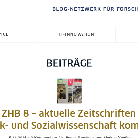
BLOG-NETZWERK FÜR FORSC
VICE
IT-INNOVATION
BEITRÄGE
 ZHB 8 – aktuelle Zeitschriften
ik- und Sozialwissenschaft ko
/
/
/
15.11.2016
0 Kommentare
in
Foyer
,
Service
von
Markus Ybañez