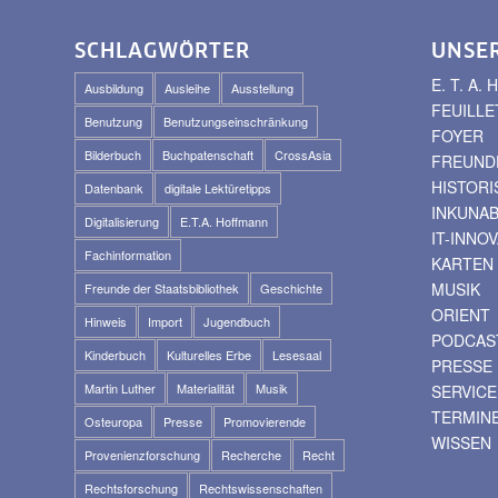
SCHLAGWÖRTER
UNSE
E. T. A
Ausbildung
Ausleihe
Ausstellung
FEUILLE
Benutzung
Benutzungseinschränkung
FOYER
Bilderbuch
Buchpatenschaft
CrossAsia
FREUNDE
HISTOR
Datenbank
digitale Lektüretipps
INKUNA
Digitalisierung
E.T.A. Hoffmann
IT-INNO
Fachinformation
KARTEN
MUSIK
Freunde der Staatsbibliothek
Geschichte
ORIENT
Hinweis
Import
Jugendbuch
PODCAS
Kinderbuch
Kulturelles Erbe
Lesesaal
PRESSE
Martin Luther
Materialität
Musik
SERVICE
TERMIN
Osteuropa
Presse
Promovierende
WISSEN
Provenienzforschung
Recherche
Recht
Rechtsforschung
Rechtswissenschaften