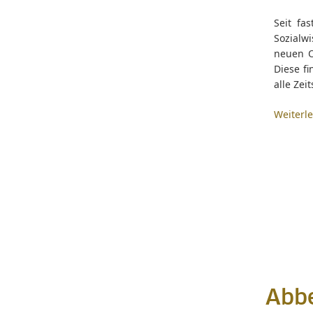
Seit fa
Sozialw
neuen Or
Diese fi
alle Zei
Weiterl
Abbe