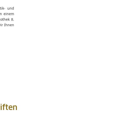
tik- und
an einem
othek 8.
wir Ihnen
iften