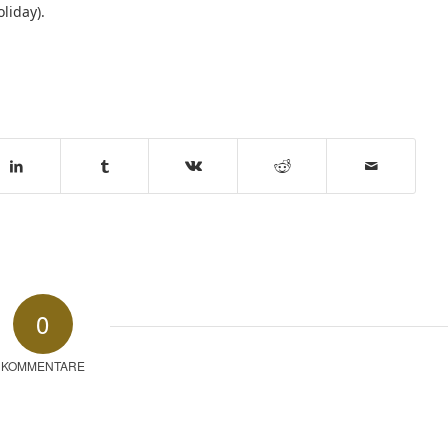
liday).
0
KOMMENTARE