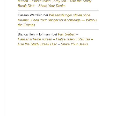
nutzen – Plätze teilen |
Stay fair – Use the Study
Break Disc – Share Your Desks
Hassan Warraich
bei
Wissenshunger stillen ohne
Krümel |
Feed Your Hunger for Knowledge — Without
the Crumbs
Bianca Henn-Hoffmann
bei
Fair bleiben –
Pausenscheibe nutzen – Plätze teilen |
Stay fair –
Use the Study Break Disc – Share Your Desks