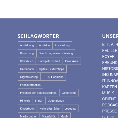
SCHLAGWÖRTER
UNSE
E. T. A
Ausbildung
Ausleihe
Ausstellung
FEUILLE
Benutzung
Benutzungseinschränkung
FOYER
Bilderbuch
Buchpatenschaft
CrossAsia
FREUNDE
HISTOR
Datenbank
digitale Lektüretipps
INKUNA
Digitalisierung
E.T.A. Hoffmann
IT-INNO
Fachinformation
KARTEN
MUSIK
Freunde der Staatsbibliothek
Geschichte
ORIENT
Hinweis
Import
Jugendbuch
PODCAS
Kinderbuch
Kulturelles Erbe
Lesesaal
PRESSE
Martin Luther
Materialität
Musik
SERVICE