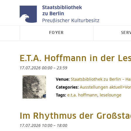
FOYER
SER
E.T.A. Hoffmann in der Le
17.07.2026 00:00
–
23:59
Venue:
Staatsbibliothek zu Berlin – 
Categories:
Ausstellungen aktuell+Vo
Tags:
e.t.a. hoffmann
,
leselounge
Im Rhythmus der Großstad
17.07.2026 10:00
–
18:00