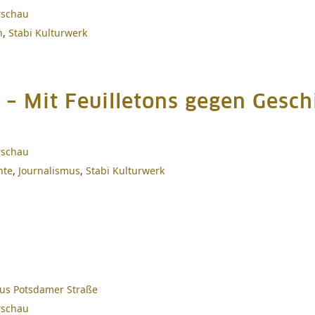
rschau
n
,
Stabi Kulturwerk
 – Mit Feuilletons gegen Gesch
rschau
hte
,
Journalismus
,
Stabi Kulturwerk
Haus Potsdamer Straße
rschau