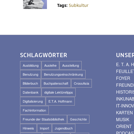
Tags:
Subkultur
SCHLAGWÖRTER
UNSE
E. T. A
Ausbildung
Ausleihe
Ausstellung
FEUILLE
Benutzung
Benutzungseinschränkung
FOYER
Bilderbuch
Buchpatenschaft
CrossAsia
FREUNDE
HISTOR
Datenbank
digitale Lektüretipps
INKUNA
Digitalisierung
E.T.A. Hoffmann
IT-INNO
Fachinformation
KARTEN
MUSIK
Freunde der Staatsbibliothek
Geschichte
ORIENT
Hinweis
Import
Jugendbuch
PODCAS