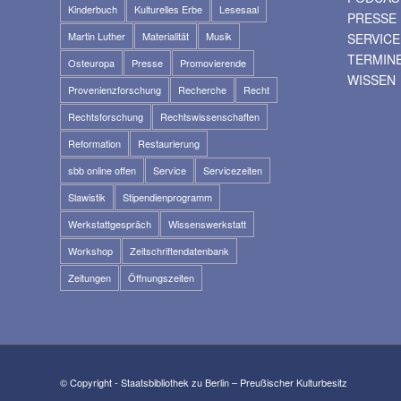
Kinderbuch
Kulturelles Erbe
Lesesaal
PRESSE
Martin Luther
Materialität
Musik
SERVICE
TERMIN
Osteuropa
Presse
Promovierende
WISSEN
Provenienzforschung
Recherche
Recht
Rechtsforschung
Rechtswissenschaften
Reformation
Restaurierung
sbb online offen
Service
Servicezeiten
Slawistik
Stipendienprogramm
Werkstattgespräch
Wissenswerkstatt
Workshop
Zeitschriftendatenbank
Zeitungen
Öffnungszeiten
© Copyright - Staatsbibliothek zu Berlin – Preußischer Kulturbesitz