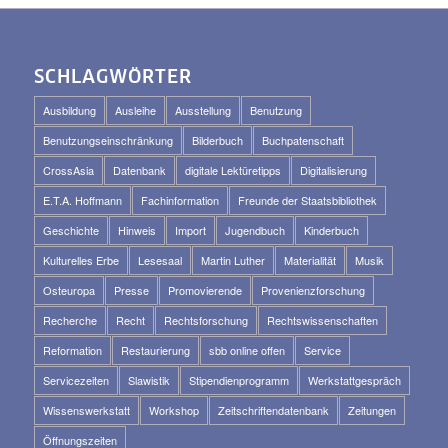
SCHLAGWÖRTER
Ausbildung
Ausleihe
Ausstellung
Benutzung
Benutzungseinschränkung
Bilderbuch
Buchpatenschaft
CrossAsia
Datenbank
digitale Lektüretipps
Digitalisierung
E.T.A. Hoffmann
Fachinformation
Freunde der Staatsbibliothek
Geschichte
Hinweis
Import
Jugendbuch
Kinderbuch
Kulturelles Erbe
Lesesaal
Martin Luther
Materialität
Musik
Osteuropa
Presse
Promovierende
Provenienzforschung
Recherche
Recht
Rechtsforschung
Rechtswissenschaften
Reformation
Restaurierung
sbb online offen
Service
Servicezeiten
Slawistik
Stipendienprogramm
Werkstattgespräch
Wissenswerkstatt
Workshop
Zeitschriftendatenbank
Zeitungen
Öffnungszeiten