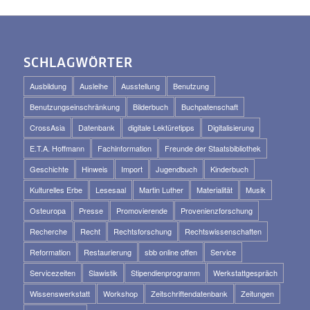
SCHLAGWÖRTER
Ausbildung
Ausleihe
Ausstellung
Benutzung
Benutzungseinschränkung
Bilderbuch
Buchpatenschaft
CrossAsia
Datenbank
digitale Lektüretipps
Digitalisierung
E.T.A. Hoffmann
Fachinformation
Freunde der Staatsbibliothek
Geschichte
Hinweis
Import
Jugendbuch
Kinderbuch
Kulturelles Erbe
Lesesaal
Martin Luther
Materialität
Musik
Osteuropa
Presse
Promovierende
Provenienzforschung
Recherche
Recht
Rechtsforschung
Rechtswissenschaften
Reformation
Restaurierung
sbb online offen
Service
Servicezeiten
Slawistik
Stipendienprogramm
Werkstattgespräch
Wissenswerkstatt
Workshop
Zeitschriftendatenbank
Zeitungen