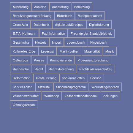
Ausbildung
Ausleihe
Ausstellung
Benutzung
Benutzungseinschränkung
Bilderbuch
Buchpatenschaft
CrossAsia
Datenbank
digitale Lektüretipps
Digitalisierung
E.T.A. Hoffmann
Fachinformation
Freunde der Staatsbibliothek
Geschichte
Hinweis
Import
Jugendbuch
Kinderbuch
Kulturelles Erbe
Lesesaal
Martin Luther
Materialität
Musik
Osteuropa
Presse
Promovierende
Provenienzforschung
Recherche
Recht
Rechtsforschung
Rechtswissenschaften
Reformation
Restaurierung
sbb online offen
Service
Servicezeiten
Slawistik
Stipendienprogramm
Werkstattgespräch
Wissenswerkstatt
Workshop
Zeitschriftendatenbank
Zeitungen
Öffnungszeiten