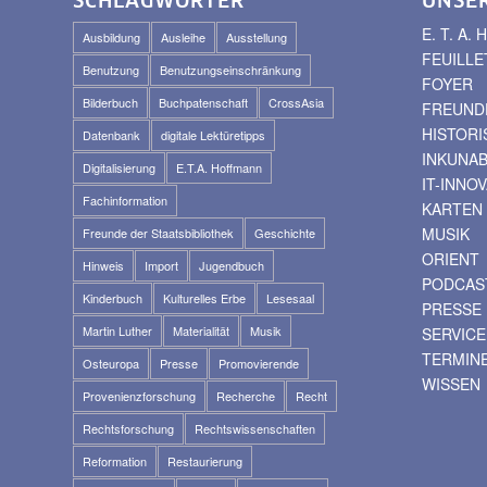
SCHLAGWÖRTER
UNSE
E. T. A
Ausbildung
Ausleihe
Ausstellung
FEUILLE
Benutzung
Benutzungseinschränkung
FOYER
Bilderbuch
Buchpatenschaft
CrossAsia
FREUNDE
HISTOR
Datenbank
digitale Lektüretipps
INKUNA
Digitalisierung
E.T.A. Hoffmann
IT-INNO
Fachinformation
KARTEN
MUSIK
Freunde der Staatsbibliothek
Geschichte
ORIENT
Hinweis
Import
Jugendbuch
PODCAS
Kinderbuch
Kulturelles Erbe
Lesesaal
PRESSE
Martin Luther
Materialität
Musik
SERVICE
TERMIN
Osteuropa
Presse
Promovierende
WISSEN
Provenienzforschung
Recherche
Recht
Rechtsforschung
Rechtswissenschaften
Reformation
Restaurierung