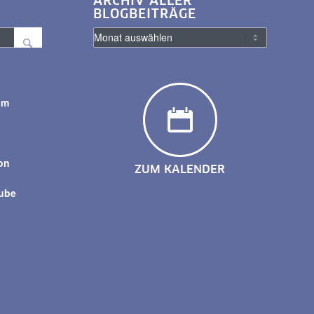
ARCHIV ALLER
BLOGBEITRÄGE
am
y
on
ZUM KALENDER
tube