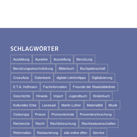
SCHLAGWÖRTER
Ausbildung
Ausleihe
Ausstellung
Benutzung
Benutzungseinschränkung
Bilderbuch
Buchpatenschaft
CrossAsia
Datenbank
digitale Lektüretipps
Digitalisierung
E.T.A. Hoffmann
Fachinformation
Freunde der Staatsbibliothek
Geschichte
Hinweis
Import
Jugendbuch
Kinderbuch
Kulturelles Erbe
Lesesaal
Martin Luther
Materialität
Musik
Osteuropa
Presse
Promovierende
Provenienzforschung
Recherche
Recht
Rechtsforschung
Rechtswissenschaften
Reformation
Restaurierung
sbb online offen
Service