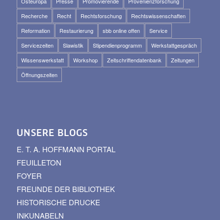
Osteuropa
Presse
Promovierende
Provenienzforschung
Recherche
Recht
Rechtsforschung
Rechtswissenschaften
Reformation
Restaurierung
sbb online offen
Service
Servicezeiten
Slawistik
Stipendienprogramm
Werkstattgespräch
Wissenswerkstatt
Workshop
Zeitschriftendatenbank
Zeitungen
Öffnungszeiten
UNSERE BLOGS
E. T. A. HOFFMANN PORTAL
FEUILLETON
FOYER
FREUNDE DER BIBLIOTHEK
HISTORISCHE DRUCKE
INKUNABELN