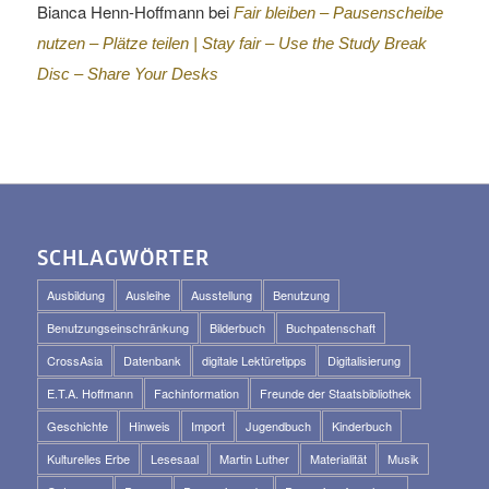
Bianca Henn-Hoffmann
bei
Fair bleiben – Pausenscheibe
nutzen – Plätze teilen |
Stay fair – Use the Study Break
Disc – Share Your Desks
SCHLAGWÖRTER
Ausbildung
Ausleihe
Ausstellung
Benutzung
Benutzungseinschränkung
Bilderbuch
Buchpatenschaft
CrossAsia
Datenbank
digitale Lektüretipps
Digitalisierung
E.T.A. Hoffmann
Fachinformation
Freunde der Staatsbibliothek
Geschichte
Hinweis
Import
Jugendbuch
Kinderbuch
Kulturelles Erbe
Lesesaal
Martin Luther
Materialität
Musik