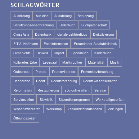
SCHLAGWÖRTER
Ausbildung
Ausleihe
Ausstellung
Benutzung
Benutzungseinschränkung
Bilderbuch
Buchpatenschaft
CrossAsia
Datenbank
digitale Lektüretipps
Digitalisierung
E.T.A. Hoffmann
Fachinformation
Freunde der Staatsbibliothek
Geschichte
Hinweis
Import
Jugendbuch
Kinderbuch
Kulturelles Erbe
Lesesaal
Martin Luther
Materialität
Musik
Osteuropa
Presse
Promovierende
Provenienzforschung
Recherche
Recht
Rechtsforschung
Rechtswissenschaften
Reformation
Restaurierung
sbb online offen
Service
Servicezeiten
Slawistik
Stipendienprogramm
Werkstattgespräch
Wissenswerkstatt
Workshop
Zeitschriftendatenbank
Zeitungen
Öffnungszeiten