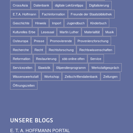
CrossAsia
Datenbank
digitale Lektüretipps
Digitalisierung
E.T.A. Hoffmann
Fachinformation
Freunde der Staatsbibliothek
Geschichte
Hinweis
Import
Jugendbuch
Kinderbuch
Kulturelles Erbe
Lesesaal
Martin Luther
Materialität
Musik
Osteuropa
Presse
Promovierende
Provenienzforschung
Recherche
Recht
Rechtsforschung
Rechtswissenschaften
Reformation
Restaurierung
sbb online offen
Service
Servicezeiten
Slawistik
Stipendienprogramm
Werkstattgespräch
Wissenswerkstatt
Workshop
Zeitschriftendatenbank
Zeitungen
Öffnungszeiten
UNSERE BLOGS
E. T. A. HOFFMANN PORTAL