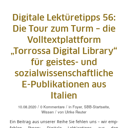
Digitale Lektüretipps 56:
Die Tour zum Turm – die
Volltextplattform
„Torrossa Digital Library“
für geistes- und
sozialwissenschaftliche
E-Publikationen aus
Italien
/
/
10.08.2020
0 Kommentare
in
Foyer
,
SBB-Startseite
,
/
Wissen
von
Ulrike Reuter
Ein Beitrag aus unserer Reihe Sie fehlen uns – wir emp-
fehlen Ihnen: Digitale Lektüretipps aus den