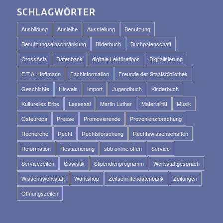
SCHLAGWÖRTER
Ausbildung
Ausleihe
Ausstellung
Benutzung
Benutzungseinschränkung
Bilderbuch
Buchpatenschaft
CrossAsia
Datenbank
digitale Lektüretipps
Digitalisierung
E.T.A. Hoffmann
Fachinformation
Freunde der Staatsbibliothek
Geschichte
Hinweis
Import
Jugendbuch
Kinderbuch
Kulturelles Erbe
Lesesaal
Martin Luther
Materialität
Musik
Osteuropa
Presse
Promovierende
Provenienzforschung
Recherche
Recht
Rechtsforschung
Rechtswissenschaften
Reformation
Restaurierung
sbb online offen
Service
Servicezeiten
Slawistik
Stipendienprogramm
Werkstattgespräch
Wissenswerkstatt
Workshop
Zeitschriftendatenbank
Zeitungen
Öffnungszeiten