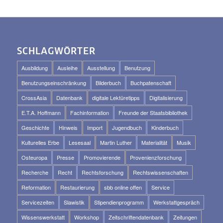
SCHLAGWÖRTER
Ausbildung
Ausleihe
Ausstellung
Benutzung
Benutzungseinschränkung
Bilderbuch
Buchpatenschaft
CrossAsia
Datenbank
digitale Lektüretipps
Digitalisierung
E.T.A. Hoffmann
Fachinformation
Freunde der Staatsbibliothek
Geschichte
Hinweis
Import
Jugendbuch
Kinderbuch
Kulturelles Erbe
Lesesaal
Martin Luther
Materialität
Musik
Osteuropa
Presse
Promovierende
Provenienzforschung
Recherche
Recht
Rechtsforschung
Rechtswissenschaften
Reformation
Restaurierung
sbb online offen
Service
Servicezeiten
Slawistik
Stipendienprogramm
Werkstattgespräch
Wissenswerkstatt
Workshop
Zeitschriftendatenbank
Zeitungen