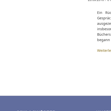
Ein Rü
Gesprä
ausgez
insbeso
Büchers
begann m
Weiterl