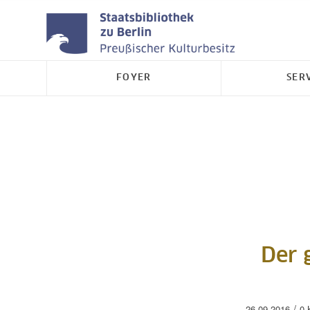
FOYER
SER
Der 
/
26.09.2016
0 