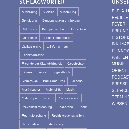
SCHLAGWÖRTER
UNSE
E. T. A
Ausbildung
Ausleihe
Ausstellung
FEUILLE
Benutzung
Benutzungseinschränkung
FOYER
Bilderbuch
Buchpatenschaft
CrossAsia
FREUNDE
HISTOR
Datenbank
digitale Lektüretipps
INKUNA
Digitalisierung
E.T.A. Hoffmann
IT-INNO
Fachinformation
KARTEN
MUSIK
Freunde der Staatsbibliothek
Geschichte
ORIENT
Hinweis
Import
Jugendbuch
PODCAS
Kinderbuch
Kulturelles Erbe
Lesesaal
PRESSE
Martin Luther
Materialität
Musik
SERVICE
TERMIN
Osteuropa
Presse
Promovierende
WISSEN
Provenienzforschung
Recherche
Recht
Rechtsforschung
Rechtswissenschaften
Reformation
Restaurierung