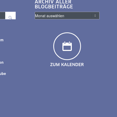
ARCHIV ALLER
BLOGBEITRÄGE
am
y
on
ZUM KALENDER
tube