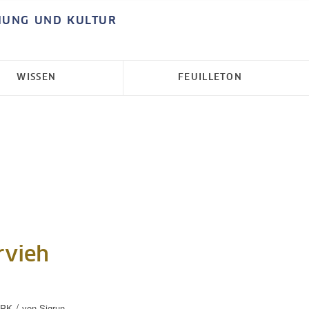
HUNG UND KULTUR
WISSEN
FEUILLETON
rvieh
/
PK
von
Sigrun