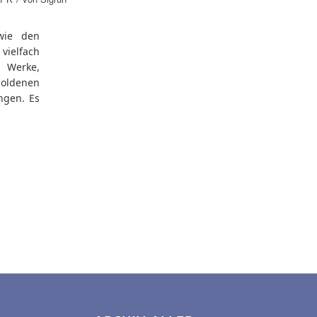
wie den
elfach
 Werke,
goldenen
ngen. Es