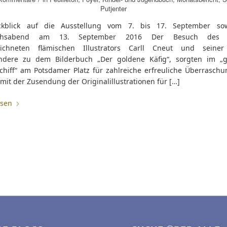
Putjenter
ckblick auf die Ausstellung vom 7. bis 17. September so
chsabend am 13. September 2016 Der Besuch des vi
eichneten flämischen Illustrators Carll Cneut und seiner
ndere zu dem Bilderbuch „Der goldene Käfig“, sorgten im „
chiff“ am Potsdamer Platz für zahlreiche erfreuliche Überraschu
it der Zusendung der Originalillustrationen für […]
esen