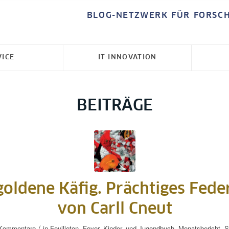
BLOG-NETZWERK FÜR FORSC
VICE
IT-INNOVATION
BEITRÄGE
goldene Käfig. Prächtiges Fede
von Carll Cneut
/
Kommentare
in
Feuilleton
,
Foyer
,
Kinder- und Jugendbuch
,
Monatsbericht
,
S