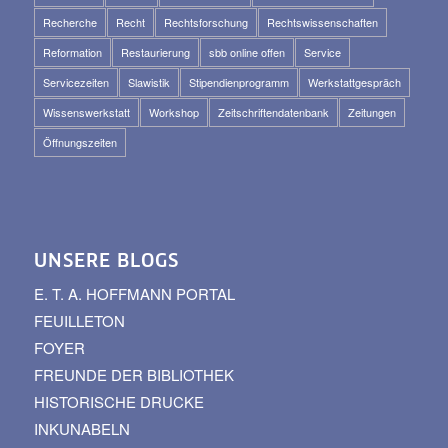
Recherche
Recht
Rechtsforschung
Rechtswissenschaften
Reformation
Restaurierung
sbb online offen
Service
Servicezeiten
Slawistik
Stipendienprogramm
Werkstattgespräch
Wissenswerkstatt
Workshop
Zeitschriftendatenbank
Zeitungen
Öffnungszeiten
UNSERE BLOGS
E. T. A. HOFFMANN PORTAL
FEUILLETON
FOYER
FREUNDE DER BIBLIOTHEK
HISTORISCHE DRUCKE
INKUNABELN