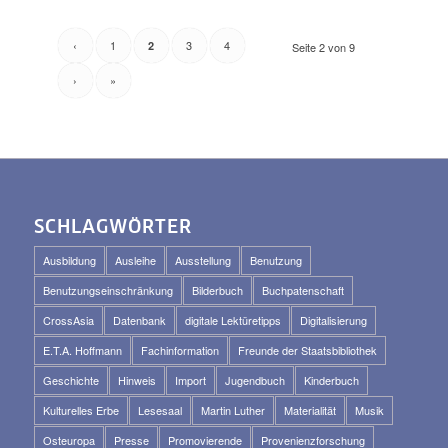
‹
1
3
4
2
Seite 2 von 9
›
»
SCHLAGWÖRTER
Ausbildung
Ausleihe
Ausstellung
Benutzung
Benutzungseinschränkung
Bilderbuch
Buchpatenschaft
CrossAsia
Datenbank
digitale Lektüretipps
Digitalisierung
E.T.A. Hoffmann
Fachinformation
Freunde der Staatsbibliothek
Geschichte
Hinweis
Import
Jugendbuch
Kinderbuch
Kulturelles Erbe
Lesesaal
Martin Luther
Materialität
Musik
Osteuropa
Presse
Promovierende
Provenienzforschung