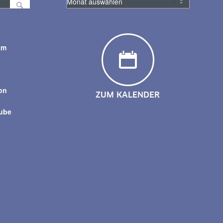
am
y
on
ZUM KALENDER
tube