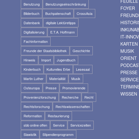
FEUILLE
Benutzung
Benutzungseinschränkung
FOYER
Bilderbuch
Buchpatenschaft
CrossAsia
FREUNDE
HISTOR
Datenbank
digitale Lektüretipps
INKUNA
Digitalisierung
E.T.A. Hoffmann
IT-INNO
Fachinformation
KARTEN
MUSIK
Freunde der Staatsbibliothek
Geschichte
ORIENT
Hinweis
Import
Jugendbuch
PODCAS
Kinderbuch
Kulturelles Erbe
Lesesaal
PRESSE
Martin Luther
Materialität
Musik
SERVICE
TERMIN
Osteuropa
Presse
Promovierende
WISSEN
Provenienzforschung
Recherche
Recht
Rechtsforschung
Rechtswissenschaften
Reformation
Restaurierung
sbb online offen
Service
Servicezeiten
Slawistik
Stipendienprogramm