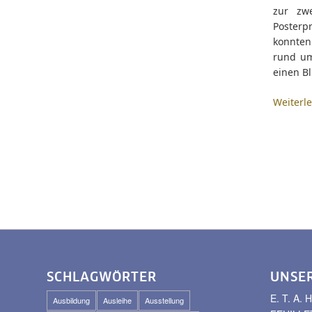
zur zw
Posterp
konnten
rund um
einen Bl
Weiterl
SCHLAGWÖRTER
UNSE
E. T. A
Ausbildung
Ausleihe
Ausstellung