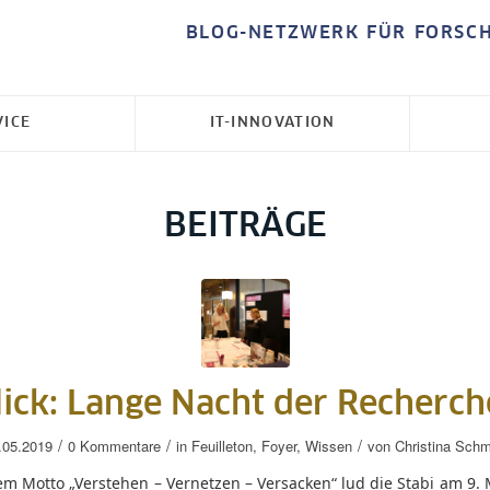
BLOG-NETZWERK FÜR FORSC
VICE
IT-INNOVATION
BEITRÄGE
ick: Lange Nacht der Recherc
/
/
/
.05.2019
0 Kommentare
in
Feuilleton
,
Foyer
,
Wissen
von
Christina Schm
m Motto „Verstehen – Vernetzen – Versacken“ lud die Stabi am 9. 