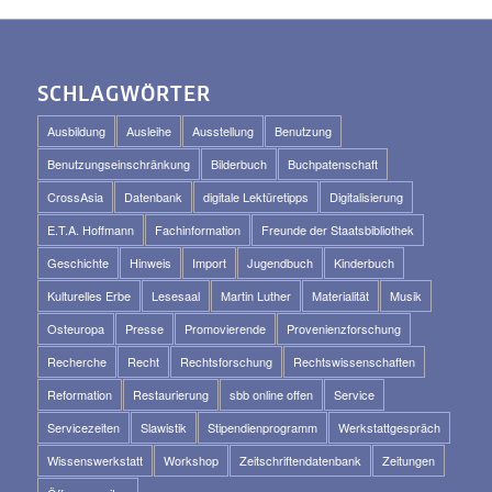
SCHLAGWÖRTER
Ausbildung
Ausleihe
Ausstellung
Benutzung
Benutzungseinschränkung
Bilderbuch
Buchpatenschaft
CrossAsia
Datenbank
digitale Lektüretipps
Digitalisierung
E.T.A. Hoffmann
Fachinformation
Freunde der Staatsbibliothek
Geschichte
Hinweis
Import
Jugendbuch
Kinderbuch
Kulturelles Erbe
Lesesaal
Martin Luther
Materialität
Musik
Osteuropa
Presse
Promovierende
Provenienzforschung
Recherche
Recht
Rechtsforschung
Rechtswissenschaften
Reformation
Restaurierung
sbb online offen
Service
Servicezeiten
Slawistik
Stipendienprogramm
Werkstattgespräch
Wissenswerkstatt
Workshop
Zeitschriftendatenbank
Zeitungen