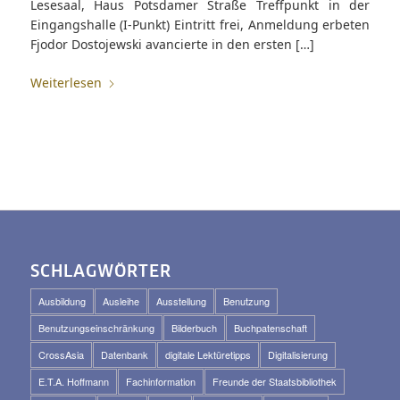
Lesesaal, Haus Potsdamer Straße Treffpunkt in der
Eingangshalle (I-Punkt) Eintritt frei, Anmeldung erbeten
Fjodor Dostojewski avancierte in den ersten […]
Weiterlesen
SCHLAGWÖRTER
Ausbildung
Ausleihe
Ausstellung
Benutzung
Benutzungseinschränkung
Bilderbuch
Buchpatenschaft
CrossAsia
Datenbank
digitale Lektüretipps
Digitalisierung
E.T.A. Hoffmann
Fachinformation
Freunde der Staatsbibliothek