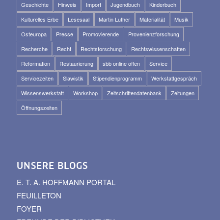
Geschichte
Hinweis
Import
Jugendbuch
Kinderbuch
Kulturelles Erbe
Lesesaal
Martin Luther
Materialität
Musik
Osteuropa
Presse
Promovierende
Provenienzforschung
Recherche
Recht
Rechtsforschung
Rechtswissenschaften
Reformation
Restaurierung
sbb online offen
Service
Servicezeiten
Slawistik
Stipendienprogramm
Werkstattgespräch
Wissenswerkstatt
Workshop
Zeitschriftendatenbank
Zeitungen
Öffnungszeiten
UNSERE BLOGS
E. T. A. HOFFMANN PORTAL
FEUILLETON
FOYER