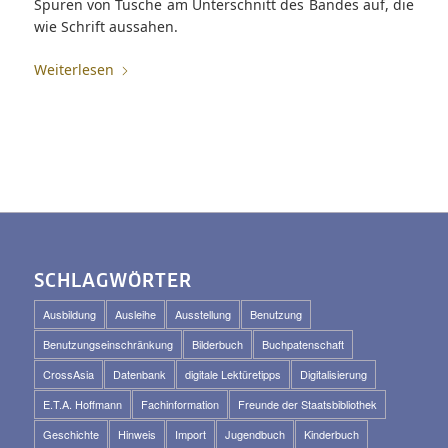
Spuren von Tusche am Unterschnitt des Bandes auf, die
wie Schrift aussahen.
Weiterlesen
SCHLAGWÖRTER
Ausbildung
Ausleihe
Ausstellung
Benutzung
Benutzungseinschränkung
Bilderbuch
Buchpatenschaft
CrossAsia
Datenbank
digitale Lektüretipps
Digitalisierung
E.T.A. Hoffmann
Fachinformation
Freunde der Staatsbibliothek
Geschichte
Hinweis
Import
Jugendbuch
Kinderbuch