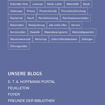
Kulturelles Erbe
Lesesaal
Martin Luther
Materialität
Musik
Osteuropa
Presse
Promovierende
Provenienzforschung
Recherche
Recht
Rechtsforschung
Rechtswissenschaften
Reformation
Restaurierung
sbb online offen
Service
Servicezeiten
Slawistik
Stipendienprogramm
Werkstattgespräch
Wissenswerkstatt
Workshop
Zeitschriftendatenbank
Zeitungen
Öffnungszeiten
UNSERE BLOGS
E. T. A. HOFFMANN PORTAL
FEUILLETON
FOYER
FREUNDE DER BIBLIOTHEK