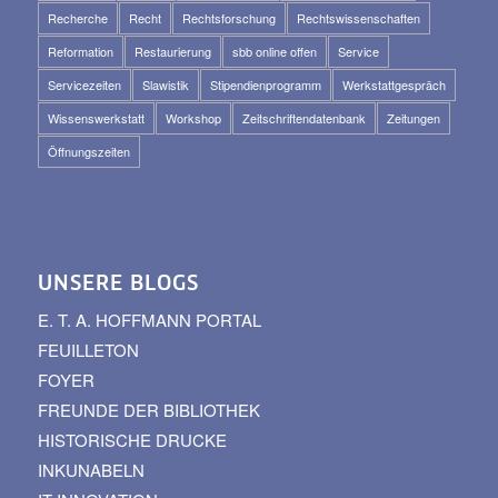
Recherche
Recht
Rechtsforschung
Rechtswissenschaften
Reformation
Restaurierung
sbb online offen
Service
Servicezeiten
Slawistik
Stipendienprogramm
Werkstattgespräch
Wissenswerkstatt
Workshop
Zeitschriftendatenbank
Zeitungen
Öffnungszeiten
UNSERE BLOGS
E. T. A. HOFFMANN PORTAL
FEUILLETON
FOYER
FREUNDE DER BIBLIOTHEK
HISTORISCHE DRUCKE
INKUNABELN