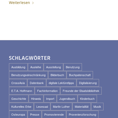
Weiterlesen
SCHLAGWÖRTER
Ausbildung
Ausleihe
Ausstellung
Benutzung
Benutzungseinschränkung
Bilderbuch
Buchpatenschaft
CrossAsia
Datenbank
digitale Lektüretipps
Digitalisierung
E.T.A. Hoffmann
Fachinformation
Freunde der Staatsbibliothek
Geschichte
Hinweis
Import
Jugendbuch
Kinderbuch
Kulturelles Erbe
Lesesaal
Martin Luther
Materialität
Musik
Osteuropa
Presse
Promovierende
Provenienzforschung