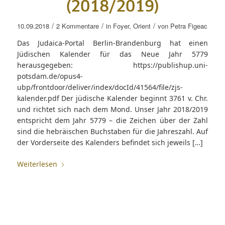
(2018/2019)
/
/
/
10.09.2018
2 Kommentare
in
Foyer
,
Orient
von
Petra Figeac
Das Judaica-Portal Berlin-Brandenburg hat einen
Jüdischen Kalender für das Neue Jahr 5779
herausgegeben: https://publishup.uni-
potsdam.de/opus4-
ubp/frontdoor/deliver/index/docId/41564/file/zjs-
kalender.pdf Der jüdische Kalender beginnt 3761 v. Chr.
und richtet sich nach dem Mond. Unser Jahr 2018/2019
entspricht dem Jahr 5779 – die Zeichen über der Zahl
sind die hebräischen Buchstaben für die Jahreszahl. Auf
der Vorderseite des Kalenders befindet sich jeweils […]
Weiterlesen