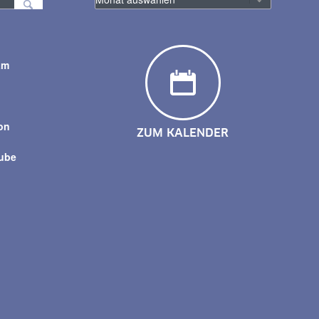
am
y
on
ZUM KALENDER
tube