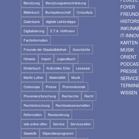
Benutzung
Benutzungseinschränkung
FOYER
Bilderbuch
Buchpatenschaft
CrossAsia
FREUNDE
HISTOR
Datenbank
digitale Lektüretipps
INKUNA
Digitalisierung
E.T.A. Hoffmann
IT-INNO
Fachinformation
KARTEN
MUSIK
Freunde der Staatsbibliothek
Geschichte
ORIENT
Hinweis
Import
Jugendbuch
PODCAS
Kinderbuch
Kulturelles Erbe
Lesesaal
PRESSE
Martin Luther
Materialität
Musik
SERVICE
TERMIN
Osteuropa
Presse
Promovierende
WISSEN
Provenienzforschung
Recherche
Recht
Rechtsforschung
Rechtswissenschaften
Reformation
Restaurierung
sbb online offen
Service
Servicezeiten
Slawistik
Stipendienprogramm