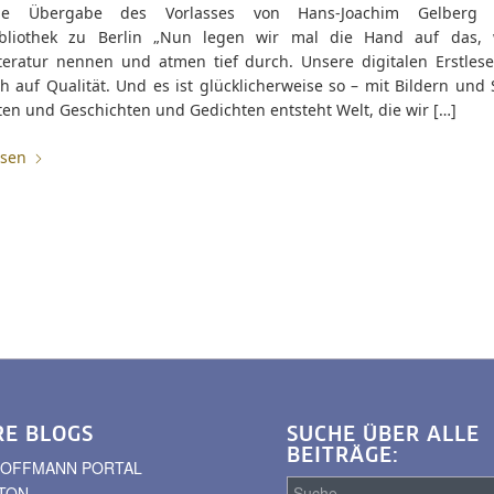
iche Übergabe des Vorlasses von Hans-Joachim Gelberg
ibliothek zu Berlin „Nun legen wir mal die Hand auf das,
iteratur nennen und atmen tief durch. Unsere digitalen Erstles
 auf Qualität. Und es ist glücklicherweise so – mit Bildern und 
ten und Geschichten und Gedichten entsteht Welt, die wir […]
esen
RE BLOGS
SUCHE ÜBER ALLE
BEITRÄGE:
. HOFFMANN PORTAL
TON