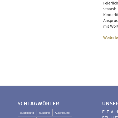
Feierl
Staatsb
Kinderl
Anspruch
mit Wor
Weiterl
SCHLAGWÖRTER
UNSE
E. T. A
Ausbildung
Ausleihe
Ausstellung
FEUILLE