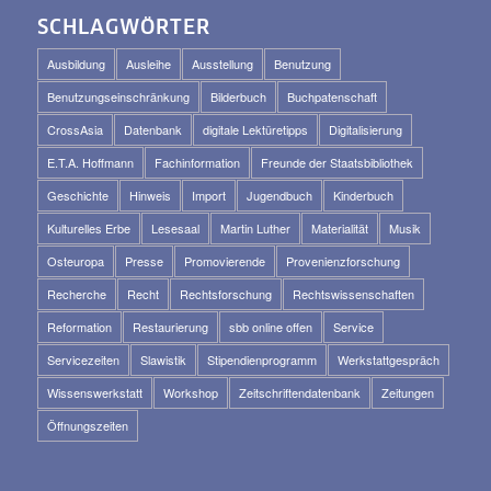
SCHLAGWÖRTER
Ausbildung
Ausleihe
Ausstellung
Benutzung
Benutzungseinschränkung
Bilderbuch
Buchpatenschaft
CrossAsia
Datenbank
digitale Lektüretipps
Digitalisierung
E.T.A. Hoffmann
Fachinformation
Freunde der Staatsbibliothek
Geschichte
Hinweis
Import
Jugendbuch
Kinderbuch
Kulturelles Erbe
Lesesaal
Martin Luther
Materialität
Musik
Osteuropa
Presse
Promovierende
Provenienzforschung
Recherche
Recht
Rechtsforschung
Rechtswissenschaften
Reformation
Restaurierung
sbb online offen
Service
Servicezeiten
Slawistik
Stipendienprogramm
Werkstattgespräch
Wissenswerkstatt
Workshop
Zeitschriftendatenbank
Zeitungen
Öffnungszeiten