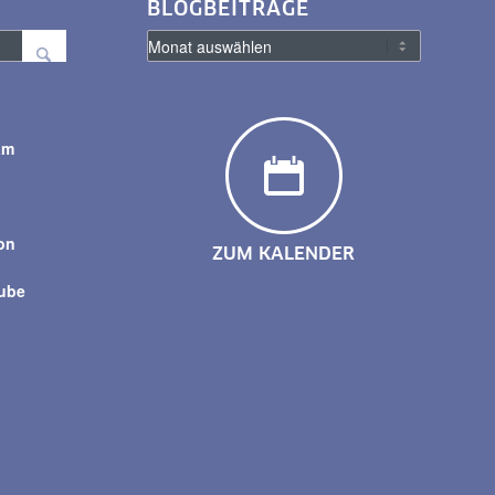
BLOGBEITRÄGE
am
y
on
ZUM KALENDER
tube