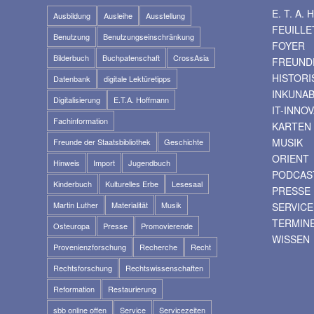
E. T. A
Ausbildung
Ausleihe
Ausstellung
FEUILLE
Benutzung
Benutzungseinschränkung
FOYER
Bilderbuch
Buchpatenschaft
CrossAsia
FREUNDE
HISTOR
Datenbank
digitale Lektüretipps
INKUNA
Digitalisierung
E.T.A. Hoffmann
IT-INNO
Fachinformation
KARTEN
MUSIK
Freunde der Staatsbibliothek
Geschichte
ORIENT
Hinweis
Import
Jugendbuch
PODCAS
Kinderbuch
Kulturelles Erbe
Lesesaal
PRESSE
Martin Luther
Materialität
Musik
SERVICE
TERMIN
Osteuropa
Presse
Promovierende
WISSEN
Provenienzforschung
Recherche
Recht
Rechtsforschung
Rechtswissenschaften
Reformation
Restaurierung
sbb online offen
Service
Servicezeiten