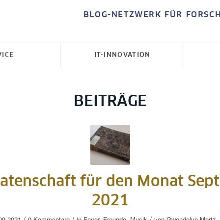
BLOG-NETZWERK FÜR FORSC
VICE
IT-INNOVATION
BEITRÄGE
atenschaft für den Monat Sep
2021
/
/
/
09.2021
0 Kommentare
in
Foyer
,
Freunde
,
Musik
von
Gwendolyn Mertz-