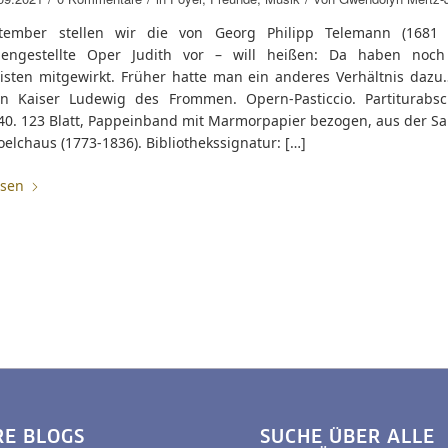
tember stellen wir die von Georg Philipp Telemann (1681 
engestellte Oper Judith vor – will heißen: Da haben noch
sten mitgewirkt. Früher hatte man ein anderes Verhältnis dazu…
n Kaiser Ludewig des Frommen. Opern-Pasticcio. Partiturabsch
40. 123 Blatt, Pappeinband mit Marmorpapier bezogen, aus der 
elchaus (1773-1836). Bibliothekssignatur: […]
esen
RE BLOGS
SUCHE ÜBER ALLE