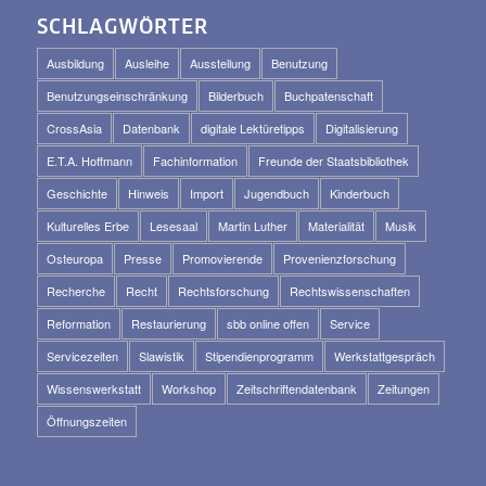
SCHLAGWÖRTER
Ausbildung
Ausleihe
Ausstellung
Benutzung
Benutzungseinschränkung
Bilderbuch
Buchpatenschaft
CrossAsia
Datenbank
digitale Lektüretipps
Digitalisierung
E.T.A. Hoffmann
Fachinformation
Freunde der Staatsbibliothek
Geschichte
Hinweis
Import
Jugendbuch
Kinderbuch
Kulturelles Erbe
Lesesaal
Martin Luther
Materialität
Musik
Osteuropa
Presse
Promovierende
Provenienzforschung
Recherche
Recht
Rechtsforschung
Rechtswissenschaften
Reformation
Restaurierung
sbb online offen
Service
Servicezeiten
Slawistik
Stipendienprogramm
Werkstattgespräch
Wissenswerkstatt
Workshop
Zeitschriftendatenbank
Zeitungen
Öffnungszeiten