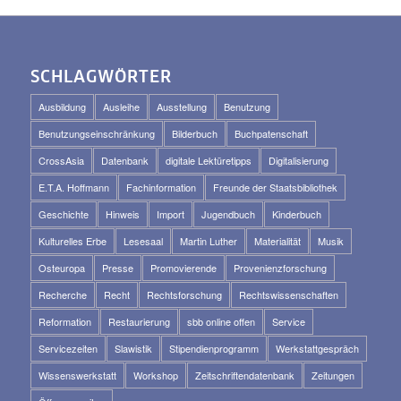
SCHLAGWÖRTER
Ausbildung
Ausleihe
Ausstellung
Benutzung
Benutzungseinschränkung
Bilderbuch
Buchpatenschaft
CrossAsia
Datenbank
digitale Lektüretipps
Digitalisierung
E.T.A. Hoffmann
Fachinformation
Freunde der Staatsbibliothek
Geschichte
Hinweis
Import
Jugendbuch
Kinderbuch
Kulturelles Erbe
Lesesaal
Martin Luther
Materialität
Musik
Osteuropa
Presse
Promovierende
Provenienzforschung
Recherche
Recht
Rechtsforschung
Rechtswissenschaften
Reformation
Restaurierung
sbb online offen
Service
Servicezeiten
Slawistik
Stipendienprogramm
Werkstattgespräch
Wissenswerkstatt
Workshop
Zeitschriftendatenbank
Zeitungen