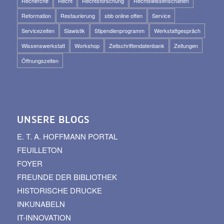
Recherche
Recht
Rechtsforschung
Rechtswissenschaften
Reformation
Restaurierung
sbb online offen
Service
Servicezeiten
Slawistik
Stipendienprogramm
Werkstattgespräch
Wissenswerkstatt
Workshop
Zeitschriftendatenbank
Zeitungen
Öffnungszeiten
UNSERE BLOGS
E. T. A. HOFFMANN PORTAL
FEUILLETON
FOYER
FREUNDE DER BIBLIOTHEK
HISTORISCHE DRUCKE
INKUNABELN
IT-INNOVATION