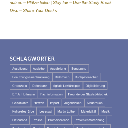
nutzen – Plätze teilen |
Stay fair – Use the Study Break
Disc – Share Your Desks
SCHLAGWÖRTER
Ausbildung
Ausleihe
Ausstellung
Benutzung
Benutzungseinschränkung
Bilderbuch
Buchpatenschaft
CrossAsia
Datenbank
digitale Lektüretipps
Digitalisierung
E.T.A. Hoffmann
Fachinformation
Freunde der Staatsbibliothek
Geschichte
Hinweis
Import
Jugendbuch
Kinderbuch
Kulturelles Erbe
Lesesaal
Martin Luther
Materialität
Musik
Osteuropa
Presse
Promovierende
Provenienzforschung