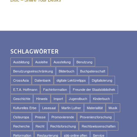
SCHLAGWÖRTER
Ausbildung
Ausleihe
Ausstellung
Benutzung
Benutzungseinschränkung
Bilderbuch
Buchpatenschaft
CrossAsia
Datenbank
digitale Lektüretipps
Digitalisierung
E.T.A. Hoffmann
Fachinformation
Freunde der Staatsbibliothek
Geschichte
Hinweis
Import
Jugendbuch
Kinderbuch
Kulturelles Erbe
Lesesaal
Martin Luther
Materialität
Musik
Osteuropa
Presse
Promovierende
Provenienzforschung
Recherche
Recht
Rechtsforschung
Rechtswissenschaften
Reformation
Restaurierung
sbb online offen
Service