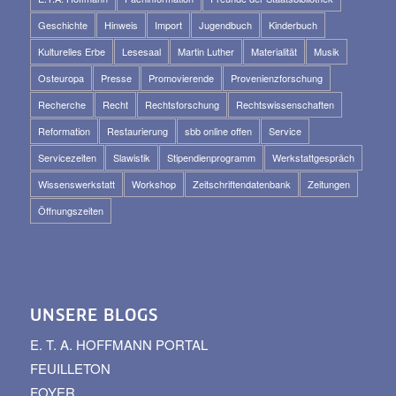
Geschichte
Hinweis
Import
Jugendbuch
Kinderbuch
Kulturelles Erbe
Lesesaal
Martin Luther
Materialität
Musik
Osteuropa
Presse
Promovierende
Provenienzforschung
Recherche
Recht
Rechtsforschung
Rechtswissenschaften
Reformation
Restaurierung
sbb online offen
Service
Servicezeiten
Slawistik
Stipendienprogramm
Werkstattgespräch
Wissenswerkstatt
Workshop
Zeitschriftendatenbank
Zeitungen
Öffnungszeiten
UNSERE BLOGS
E. T. A. HOFFMANN PORTAL
FEUILLETON
FOYER