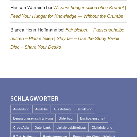
Hassan Warraich
bei
Wissenshunger stillen ohne Krümel |
Feed Your Hunger for Knowledge — Without the Crumbs
Bianca Henn-Hoffmann
bei
Fair bleiben – Pausenscheibe
nutzen – Plätze teilen |
Stay fair – Use the Study Break
Disc – Share Your Desks
SCHLAGWÖRTER
Ausbildung
Ausleihe
Ausstellung
Benutzung
Benutzungseinschränkung
Bilderbuch
Buchpatenschaft
CrossAsia
Datenbank
digitale Lektüretipps
Digitalisierung
E.T.A. Hoffmann
Fachinformation
Freunde der Staatsbibliothek