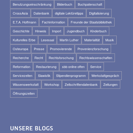
Benutzungseinschränkung
Bilderbuch
Buchpatenschaft
CrossAsia
Datenbank
digitale Lektüretipps
Digitalisierung
E.T.A. Hoffmann
Fachinformation
Freunde der Staatsbibliothek
Geschichte
Hinweis
Import
Jugendbuch
Kinderbuch
Kulturelles Erbe
Lesesaal
Martin Luther
Materialität
Musik
Osteuropa
Presse
Promovierende
Provenienzforschung
Recherche
Recht
Rechtsforschung
Rechtswissenschaften
Reformation
Restaurierung
sbb online offen
Service
Servicezeiten
Slawistik
Stipendienprogramm
Werkstattgespräch
Wissenswerkstatt
Workshop
Zeitschriftendatenbank
Zeitungen
Öffnungszeiten
UNSERE BLOGS