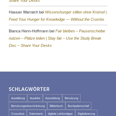
Share Your Desks
Hassan Warraich
bei
Wissenshunger stillen ohne Krümel |
Feed Your Hunger for Knowledge — Without the Crumbs
Bianca Henn-Hoffmann
bei
Fair bleiben – Pausenscheibe
nutzen – Plätze teilen |
Stay fair – Use the Study Break
Disc – Share Your Desks
SCHLAGWÖRTER
Ausbildung
Ausleihe
Ausstellung
Benutzung
Benutzungseinschränkung
Bilderbuch
Buchpatenschaft
CrossAsia
Datenbank
digitale Lektüretipps
Digitalisierung