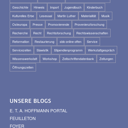
Geschichte
Hinweis
Import
Jugendbuch
Kinderbuch
Kulturelles Erbe
Lesesaal
Martin Luther
Materialität
Musik
Osteuropa
Presse
Promovierende
Provenienzforschung
Recherche
Recht
Rechtsforschung
Rechtswissenschaften
Reformation
Restaurierung
sbb online offen
Service
Servicezeiten
Slawistik
Stipendienprogramm
Werkstattgespräch
Wissenswerkstatt
Workshop
Zeitschriftendatenbank
Zeitungen
Öffnungszeiten
UNSERE BLOGS
E. T. A. HOFFMANN PORTAL
FEUILLETON
FOYER