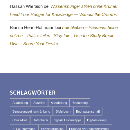
Hassan Warraich
bei
Wissenshunger stillen ohne Krümel |
Feed Your Hunger for Knowledge — Without the Crumbs
Bianca Henn-Hoffmann
bei
Fair bleiben – Pausenscheibe
nutzen – Plätze teilen |
Stay fair – Use the Study Break
Disc – Share Your Desks
SCHLAGWÖRTER
Ausbildung
Ausleihe
Ausstellung
Benutzung
Benutzungseinschränkung
Bilderbuch
Buchpatenschaft
CrossAsia
Datenbank
digitale Lektüretipps
Digitalisierung
E.T.A. Hoffmann
Fachinformation
Freunde der Staatsbibliothek