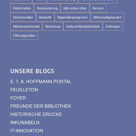
Reformation
Restaurierung
sbb online offen
Service
Servicezeiten
Slawistik
Stipendienprogramm
Werkstattgespräch
Wissenswerkstatt
Workshop
Zeitschriftendatenbank
Zeitungen
Öffnungszeiten
UNSERE BLOGS
E. T. A. HOFFMANN PORTAL
FEUILLETON
FOYER
FREUNDE DER BIBLIOTHEK
HISTORISCHE DRUCKE
INKUNABELN
IT-INNOVATION