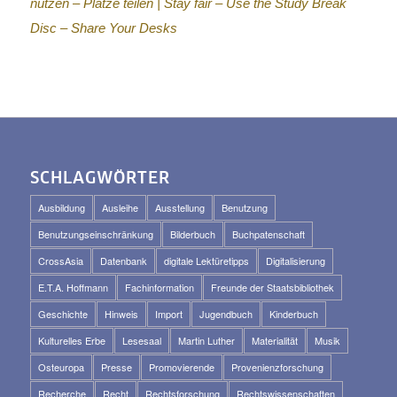
nutzen – Plätze teilen |
Stay fair – Use the Study Break
Disc – Share Your Desks
SCHLAGWÖRTER
Ausbildung
Ausleihe
Ausstellung
Benutzung
Benutzungseinschränkung
Bilderbuch
Buchpatenschaft
CrossAsia
Datenbank
digitale Lektüretipps
Digitalisierung
E.T.A. Hoffmann
Fachinformation
Freunde der Staatsbibliothek
Geschichte
Hinweis
Import
Jugendbuch
Kinderbuch
Kulturelles Erbe
Lesesaal
Martin Luther
Materialität
Musik
Osteuropa
Presse
Promovierende
Provenienzforschung
Recherche
Recht
Rechtsforschung
Rechtswissenschaften