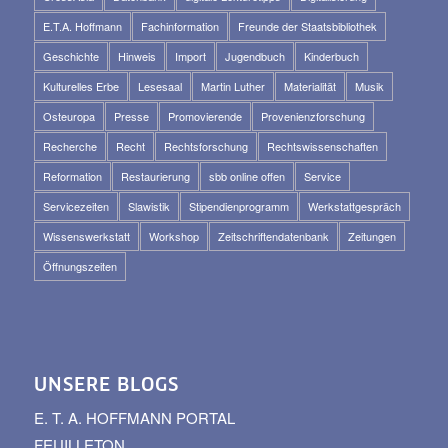
E.T.A. Hoffmann
Fachinformation
Freunde der Staatsbibliothek
Geschichte
Hinweis
Import
Jugendbuch
Kinderbuch
Kulturelles Erbe
Lesesaal
Martin Luther
Materialität
Musik
Osteuropa
Presse
Promovierende
Provenienzforschung
Recherche
Recht
Rechtsforschung
Rechtswissenschaften
Reformation
Restaurierung
sbb online offen
Service
Servicezeiten
Slawistik
Stipendienprogramm
Werkstattgespräch
Wissenswerkstatt
Workshop
Zeitschriftendatenbank
Zeitungen
Öffnungszeiten
UNSERE BLOGS
E. T. A. HOFFMANN PORTAL
FEUILLETON