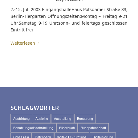
2.-15. Juli 2003 EingangshalleHaus Potsdamer Straße 33,
Berlin-Tiergarten Öffnungszeiten:Montag – Freitag 9-21
Uhr,Samstag 9-19 Uhr;sonn- und feiertags geschlossen
Eintritt frei
Weiterlesen
SCHLAGWÖRTER
Ausbildung
Ausleihe
Ausstellung
Benutzung
Benutzungseinschränkung
Bilderbuch
Buchpatenschaft
CrossAsia
Datenbank
digitale Lektüretipps
Digitalisierung