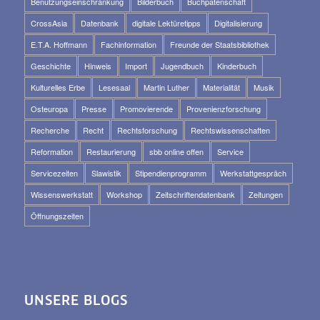
Benutzungseinschränkung
Bilderbuch
Buchpatenschaft
CrossAsia
Datenbank
digitale Lektüretipps
Digitalisierung
E.T.A. Hoffmann
Fachinformation
Freunde der Staatsbibliothek
Geschichte
Hinweis
Import
Jugendbuch
Kinderbuch
Kulturelles Erbe
Lesesaal
Martin Luther
Materialität
Musik
Osteuropa
Presse
Promovierende
Provenienzforschung
Recherche
Recht
Rechtsforschung
Rechtswissenschaften
Reformation
Restaurierung
sbb online offen
Service
Servicezeiten
Slawistik
Stipendienprogramm
Werkstattgespräch
Wissenswerkstatt
Workshop
Zeitschriftendatenbank
Zeitungen
Öffnungszeiten
UNSERE BLOGS