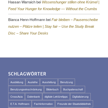
Hassan Warraich
bei
Wissenshunger stillen ohne Krümel |
Feed Your Hunger for Knowledge — Without the Crumbs
Bianca Henn-Hoffmann
bei
Fair bleiben – Pausenscheibe
nutzen – Plätze teilen |
Stay fair – Use the Study Break
Disc – Share Your Desks
SCHLAGWÖRTER
Ausbildung
Ausleihe
Ausstellung
Benutzung
Benutzungseinschränkung
Bilderbuch
Buchpatenschaft
CrossAsia
Datenbank
digitale Lektüretipps
Digitalisierung
E.T.A. Hoffmann
Fachinformation
Freunde der Staatsbibliothek