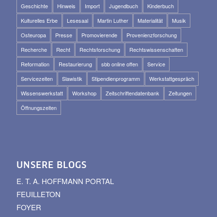
Geschichte
Hinweis
Import
Jugendbuch
Kinderbuch
Kulturelles Erbe
Lesesaal
Martin Luther
Materialität
Musik
Osteuropa
Presse
Promovierende
Provenienzforschung
Recherche
Recht
Rechtsforschung
Rechtswissenschaften
Reformation
Restaurierung
sbb online offen
Service
Servicezeiten
Slawistik
Stipendienprogramm
Werkstattgespräch
Wissenswerkstatt
Workshop
Zeitschriftendatenbank
Zeitungen
Öffnungszeiten
UNSERE BLOGS
E. T. A. HOFFMANN PORTAL
FEUILLETON
FOYER