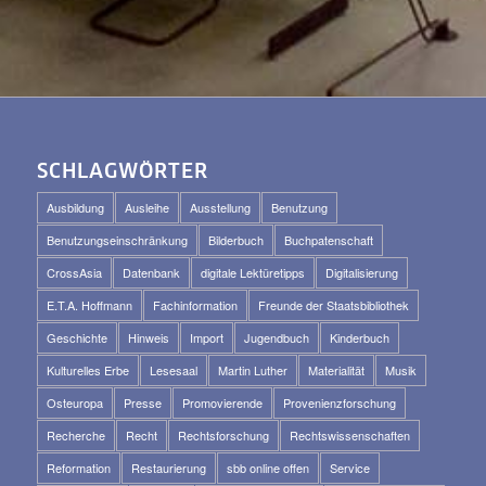
SCHLAGWÖRTER
Ausbildung
Ausleihe
Ausstellung
Benutzung
Benutzungseinschränkung
Bilderbuch
Buchpatenschaft
CrossAsia
Datenbank
digitale Lektüretipps
Digitalisierung
E.T.A. Hoffmann
Fachinformation
Freunde der Staatsbibliothek
Geschichte
Hinweis
Import
Jugendbuch
Kinderbuch
Kulturelles Erbe
Lesesaal
Martin Luther
Materialität
Musik
Osteuropa
Presse
Promovierende
Provenienzforschung
Recherche
Recht
Rechtsforschung
Rechtswissenschaften
Reformation
Restaurierung
sbb online offen
Service