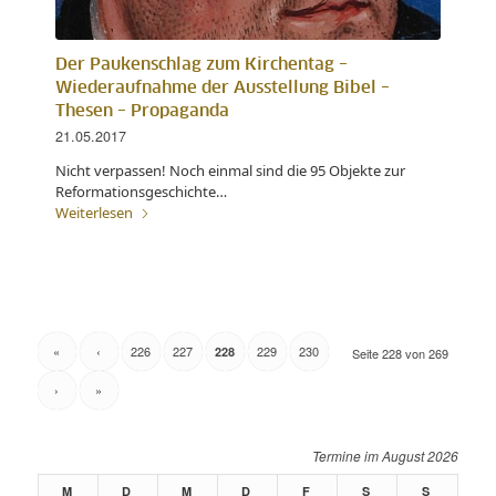
Der Paukenschlag zum Kirchentag –
Wiederaufnahme der Ausstellung Bibel –
Thesen – Propaganda
21.05.2017
Nicht verpassen! Noch einmal sind die 95 Objekte zur
Reformationsgeschichte…
Weiterlesen
«
‹
226
227
229
230
228
Seite 228 von 269
›
»
August 2026
M
D
M
D
F
S
S