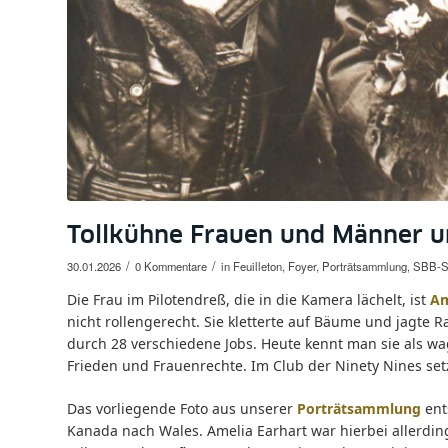
Tollkühne Frauen und Männer un
/
/
30.01.2026
0 Kommentare
in
Feuilleton
,
Foyer
,
Porträtsammlung
,
SBB-St
Die Frau im Pilotendreß, die in die Kamera lächelt, ist
Am
nicht rollengerecht. Sie kletterte auf Bäume und jagte Ra
durch 28 verschiedene Jobs. Heute kennt man sie als wa
Frieden und Frauenrechte. Im Club der Ninety Nines setzt
Das vorliegende Foto aus unserer
Porträtsammlung
ent
Kanada nach Wales. Amelia Earhart war hierbei allerdin