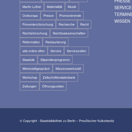
PRESSE
Martin Luther
Materialität
Musik
SERVICE
TERMIN
Osteuropa
Presse
Promovierende
WISSEN
Provenienzforschung
Recherche
Recht
Rechtsforschung
Rechtswissenschaften
Reformation
Restaurierung
sbb online offen
Service
Servicezeiten
Slawistik
Stipendienprogramm
Werkstattgespräch
Wissenswerkstatt
Workshop
Zeitschriftendatenbank
Zeitungen
Öffnungszeiten
© Copyright - Staatsbibliothek zu Berlin – Preußischer Kulturbesitz