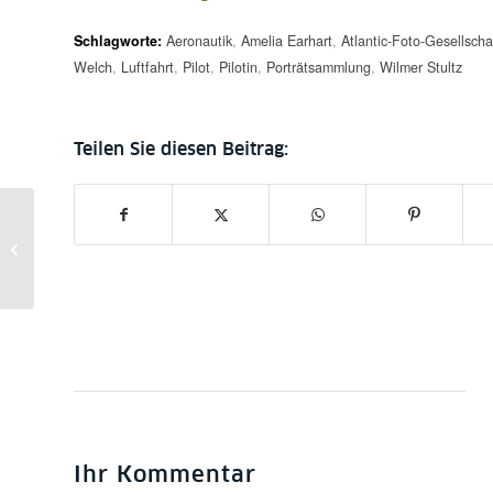
Schlagworte:
Aeronautik
,
Amelia Earhart
,
Atlantic-Foto-Gesellscha
Welch
,
Luftfahrt
,
Pilot
,
Pilotin
,
Porträtsammlung
,
Wilmer Stultz
Workshops der
Wissenswerkstatt im
Februar
Ihr Kommentar