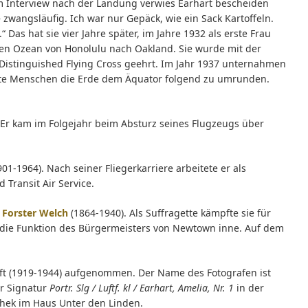
Im Interview nach der Landung verwies Earhart bescheiden
 – zwangsläufig. Ich war nur Gepäck, wie ein Sack Kartoffeln.
“ Das hat sie vier Jahre später, im Jahre 1932 als erste Frau
chen Ozean von Honolulu nach Oakland. Sie wurde mit der
Distinguished Flying Cross geehrt. Im Jahr 1937 unternahmen
rste Menschen die Erde dem Äquator folgend zu umrunden.
. Er kam im Folgejahr beim Absturz seines Flugzeugs über
01-1964). Nach seiner Fliegerkarriere arbeitete er als
Transit Air Service.
 Forster Welch
(1864-1940). Als Suffragette kämpfte sie für
au die Funktion des Bürgermeisters von Newtown inne. Auf dem
aft (1919-1944) aufgenommen. Der Name des Fotografen ist
er Signatur
Portr. Slg / Luftf. kl / Earhart, Amelia, Nr. 1
in der
thek im Haus Unter den Linden.