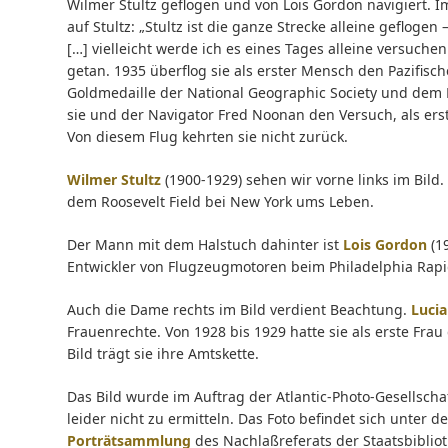
Wilmer Stultz geflogen und von Lois Gordon navigiert. 
auf Stultz: „Stultz ist die ganze Strecke alleine geflogen
[…] vielleicht werde ich es eines Tages alleine versuchen.
getan. 1935 überflog sie als erster Mensch den Pazifis
Goldmedaille der National Geographic Society und dem 
sie und der Navigator Fred Noonan den Versuch, als e
Von diesem Flug kehrten sie nicht zurück.
Wilmer Stultz
(1900-1929) sehen wir vorne links im Bild
dem Roosevelt Field bei New York ums Leben.
Der Mann mit dem Halstuch dahinter ist
Lois Gordon
(19
Entwickler von Flugzeugmotoren beim Philadelphia Rapid 
Auch die Dame rechts im Bild verdient Beachtung.
Lucia
Frauenrechte. Von 1928 bis 1929 hatte sie als erste Fr
Bild trägt sie ihre Amtskette.
Das Bild wurde im Auftrag der Atlantic-Photo-Gesellsch
leider nicht zu ermitteln. Das Foto befindet sich unter d
Porträtsammlung
des Nachlaßreferats der Staatsbiblio