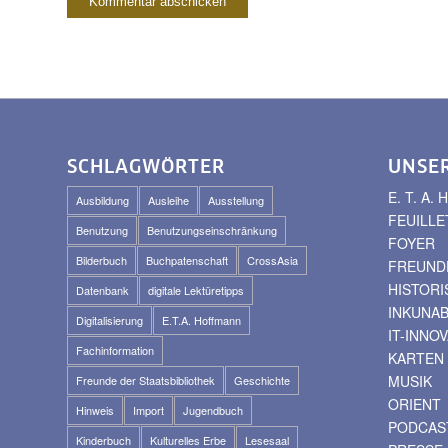
SCHLAGWÖRTER
UNSE
E. T. A
Ausbildung
Ausleihe
Ausstellung
FEUILLE
Benutzung
Benutzungseinschränkung
FOYER
Bilderbuch
Buchpatenschaft
CrossAsia
FREUNDE
HISTOR
Datenbank
digitale Lektüretipps
INKUNA
Digitalisierung
E.T.A. Hoffmann
IT-INNO
Fachinformation
KARTEN
MUSIK
Freunde der Staatsbibliothek
Geschichte
ORIENT
Hinweis
Import
Jugendbuch
PODCAS
Kinderbuch
Kulturelles Erbe
Lesesaal