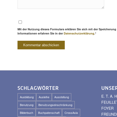
Mit der Nutzung dieses Formulars erklären Sie sich mit der Speicherung
Informationen erfahren Sie in der
Datenschutzerklärung
.*
SCHLAGWÖRTER
UNSE
E. T. A
Ausbildung
Ausleihe
Ausstellung
FEUILLE
Benutzung
Benutzungseinschränkung
FOYER
Bilderbuch
Buchpatenschaft
CrossAsia
FREUNDE