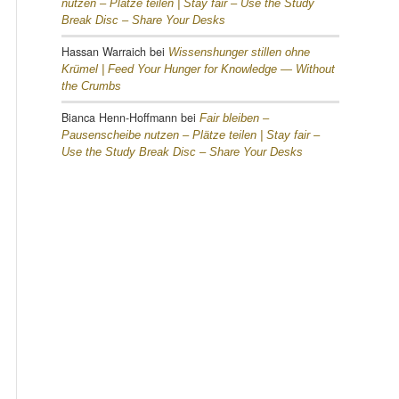
nutzen – Plätze teilen |
Stay fair – Use the Study
Break Disc – Share Your Desks
Hassan Warraich
bei
Wissenshunger stillen ohne
Krümel |
Feed Your Hunger for Knowledge — Without
the Crumbs
Bianca Henn-Hoffmann
bei
Fair bleiben –
Pausenscheibe nutzen – Plätze teilen |
Stay fair –
Use the Study Break Disc – Share Your Desks