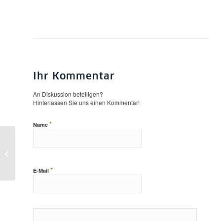
Ihr Kommentar
An Diskussion beteiligen?
Hinterlassen Sie uns einen Kommentar!
*
Name
Rahmungen: Psalmen –
Faust – Insel-Verlag.
Werkstattgespräch am
8.11.
*
E-Mail