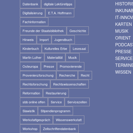
HISTOR
Datenbank
digitale Lektüretipps
INKUNA
Digitalisierung
E.T.A. Hoffmann
IT-INNO
Fachinformation
KARTEN
MUSIK
Freunde der Staatsbibliothek
Geschichte
ORIENT
Hinweis
Import
Jugendbuch
PODCAS
Kinderbuch
Kulturelles Erbe
Lesesaal
PRESSE
Martin Luther
Materialität
Musik
SERVICE
TERMIN
Osteuropa
Presse
Promovierende
WISSEN
Provenienzforschung
Recherche
Recht
Rechtsforschung
Rechtswissenschaften
Reformation
Restaurierung
sbb online offen
Service
Servicezeiten
Slawistik
Stipendienprogramm
Werkstattgespräch
Wissenswerkstatt
Workshop
Zeitschriftendatenbank