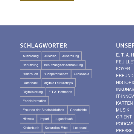
SCHLAGWÖRTER
UNSE
E. T. A
Ausbildung
Ausleihe
Ausstellung
FEUILLE
Benutzung
Benutzungseinschränkung
FOYER
Bilderbuch
Buchpatenschaft
CrossAsia
FREUNDE
HISTOR
Datenbank
digitale Lektüretipps
INKUNA
Digitalisierung
E.T.A. Hoffmann
IT-INNO
Fachinformation
KARTEN
MUSIK
Freunde der Staatsbibliothek
Geschichte
ORIENT
Hinweis
Import
Jugendbuch
PODCAS
Kinderbuch
Kulturelles Erbe
Lesesaal
PRESSE