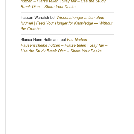
nutzen – Plätze teilen |
Stay fair – Use the Study
Break Disc – Share Your Desks
Hassan Warraich
bei
Wissenshunger stillen ohne
Krümel |
Feed Your Hunger for Knowledge — Without
the Crumbs
Bianca Henn-Hoffmann
bei
Fair bleiben –
Pausenscheibe nutzen – Plätze teilen |
Stay fair –
Use the Study Break Disc – Share Your Desks