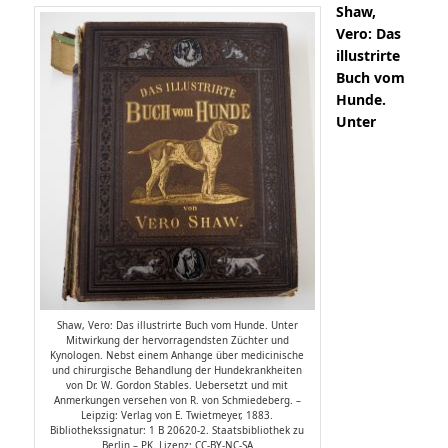
Shaw,
Vero: Das
illustrirte
Buch vom
Hunde.
Unter
Shaw, Vero: Das illustrirte Buch vom Hunde. Unter
Mitwirkung der hervorragendsten Züchter und
Kynologen. Nebst einem Anhange über medicinische
und chirurgische Behandlung der Hundekrankheiten
von Dr. W. Gordon Stables. Uebersetzt und mit
Anmerkungen versehen von R. von Schmiedeberg. –
Leipzig: Verlag von E. Twietmeyer, 1883.
Bibliothekssignatur: 1 B 20620-2. Staatsbibliothek zu
Berlin – PK. Lizenz: CC-BY-NC-SA