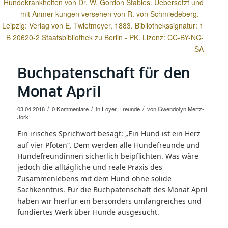
Hundekrankheiten von Dr. W. Gordon Stables. Uebersetzt und
mit Anmer-kungen versehen von R. von Schmiedeberg. -
Leipzig: Verlag von E. Twietmeyer, 1883. Bibliothekssignatur: 1
B 20620-2 Staatsbibliothek zu Berlin - PK. Lizenz: CC-BY-NC-
SA
Buchpatenschaft für den
Monat April
/
/
/
03.04.2018
0 Kommentare
in
Foyer
,
Freunde
von
Gwendolyn Mertz-
Jork
Ein irisches Sprichwort besagt: „Ein Hund ist ein Herz
auf vier Pfoten“. Dem werden alle Hundefreunde und
Hundefreundinnen sicherlich beipflichten. Was wäre
jedoch die alltägliche und reale Praxis des
Zusammenlebens mit dem Hund ohne solide
Sachkenntnis. Für die Buchpatenschaft des Monat April
haben wir hierfür ein bersonders umfangreiches und
fundiertes Werk über Hunde ausgesucht.