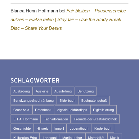
Bianca Henn-Hoffmann
bei
Fair bleiben – Pausenscheibe
nutzen – Plätze teilen |
Stay fair – Use the Study Break
Disc – Share Your Desks
SCHLAGWÖRTER
Ausbildung
Ausleihe
Ausstellung
Benutzung
Benutzungseinschränkung
Bilderbuch
Buchpatenschaft
CrossAsia
Datenbank
digitale Lektüretipps
Digitalisierung
E.T.A. Hoffmann
Fachinformation
Freunde der Staatsbibliothek
Geschichte
Hinweis
Import
Jugendbuch
Kinderbuch
Kulturelles Erbe
Lesesaal
Martin Luther
Materialität
Musik