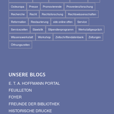
Osteuropa
Presse
Promovierende
Provenienzforschung
Recherche
Recht
Rechtsforschung
Rechtswissenschaften
Reformation
Restaurierung
sbb online offen
Service
Servicezeiten
Slawistik
Stipendienprogramm
Werkstattgespräch
Wissenswerkstatt
Workshop
Zeitschriftendatenbank
Zeitungen
Öffnungszeiten
UNSERE BLOGS
E. T. A. HOFFMANN PORTAL
FEUILLETON
FOYER
FREUNDE DER BIBLIOTHEK
HISTORISCHE DRUCKE