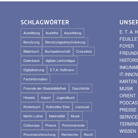
SCHLAGWÖRTER
UNSE
E. T. A
Ausbildung
Ausleihe
Ausstellung
FEUILLE
Benutzung
Benutzungseinschränkung
FOYER
Bilderbuch
Buchpatenschaft
CrossAsia
FREUNDE
HISTOR
Datenbank
digitale Lektüretipps
INKUNA
Digitalisierung
E.T.A. Hoffmann
IT-INNO
Fachinformation
KARTEN
MUSIK
Freunde der Staatsbibliothek
Geschichte
ORIENT
Hinweis
Import
Jugendbuch
PODCAS
Kinderbuch
Kulturelles Erbe
Lesesaal
PRESSE
Martin Luther
Materialität
Musik
SERVICE
TERMIN
Osteuropa
Presse
Promovierende
WISSEN
Provenienzforschung
Recherche
Recht