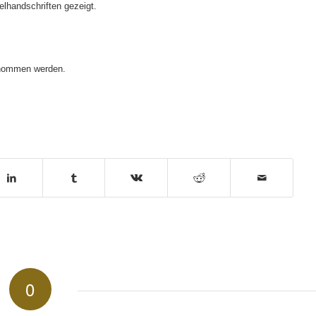
belhandschriften
gezeigt.
enommen werden.
0