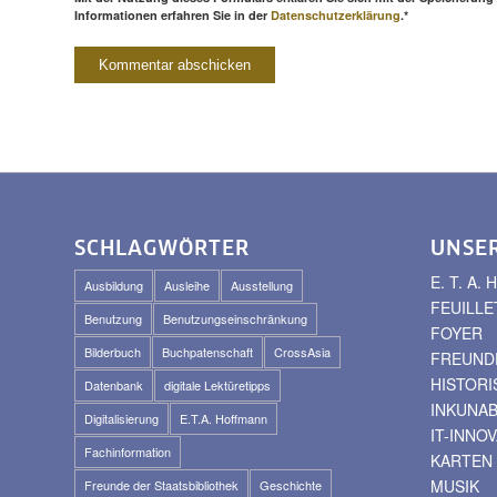
Informationen erfahren Sie in der
Datenschutzerklärung
.*
SCHLAGWÖRTER
UNSE
E. T. A
Ausbildung
Ausleihe
Ausstellung
FEUILLE
Benutzung
Benutzungseinschränkung
FOYER
Bilderbuch
Buchpatenschaft
CrossAsia
FREUNDE
HISTOR
Datenbank
digitale Lektüretipps
INKUNA
Digitalisierung
E.T.A. Hoffmann
IT-INNO
Fachinformation
KARTEN
MUSIK
Freunde der Staatsbibliothek
Geschichte