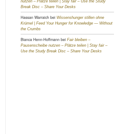
nutzen – Plätze teilen |
Stay fair – Use the Study
Break Disc – Share Your Desks
Hassan Warraich
bei
Wissenshunger stillen ohne
Krümel |
Feed Your Hunger for Knowledge — Without
the Crumbs
Bianca Henn-Hoffmann
bei
Fair bleiben –
Pausenscheibe nutzen – Plätze teilen |
Stay fair –
Use the Study Break Disc – Share Your Desks