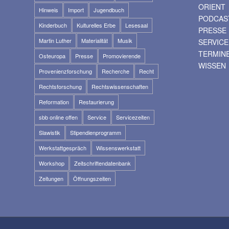
ORIENT
Hinweis
Import
Jugendbuch
PODCAS
Kinderbuch
Kulturelles Erbe
Lesesaal
PRESSE
Martin Luther
Materialität
Musik
SERVICE
TERMIN
Osteuropa
Presse
Promovierende
WISSEN
Provenienzforschung
Recherche
Recht
Rechtsforschung
Rechtswissenschaften
Reformation
Restaurierung
sbb online offen
Service
Servicezeiten
Slawistik
Stipendienprogramm
Werkstattgespräch
Wissenswerkstatt
Workshop
Zeitschriftendatenbank
Zeitungen
Öffnungszeiten