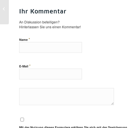
Die Bibel im Orient – Vortrag von
Christoph Markschies am 1.11.
Ihr Kommentar
An Diskussion beteiligen?
Hinterlassen Sie uns einen Kommentar!
*
Name
*
E-Mail
Mit der Nutzung dieses Formulars erklären Sie sich mit der Speicherung