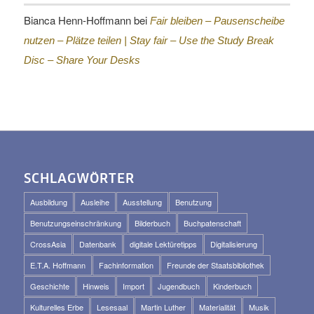
Bianca Henn-Hoffmann
bei
Fair bleiben – Pausenscheibe
nutzen – Plätze teilen |
Stay fair – Use the Study Break
Disc – Share Your Desks
SCHLAGWÖRTER
Ausbildung
Ausleihe
Ausstellung
Benutzung
Benutzungseinschränkung
Bilderbuch
Buchpatenschaft
CrossAsia
Datenbank
digitale Lektüretipps
Digitalisierung
E.T.A. Hoffmann
Fachinformation
Freunde der Staatsbibliothek
Geschichte
Hinweis
Import
Jugendbuch
Kinderbuch
Kulturelles Erbe
Lesesaal
Martin Luther
Materialität
Musik