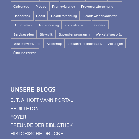
Osteuropa
Presse
Promovierende
Provenienzforschung
Recherche
Recht
Rechtsforschung
Rechtswissenschaften
Reformation
Restaurierung
sbb online offen
Service
Servicezeiten
Slawistik
Stipendienprogramm
Werkstattgespräch
Wissenswerkstatt
Workshop
Zeitschriftendatenbank
Zeitungen
Öffnungszeiten
UNSERE BLOGS
E. T. A. HOFFMANN PORTAL
FEUILLETON
FOYER
FREUNDE DER BIBLIOTHEK
HISTORISCHE DRUCKE