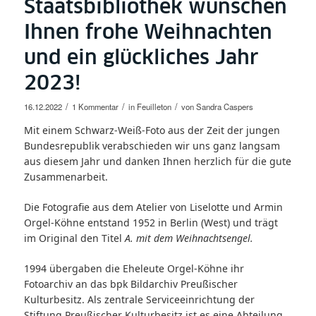
Staatsbibliothek wünschen
Ihnen frohe Weihnachten
und ein glückliches Jahr
2023!
/
/
/
16.12.2022
1 Kommentar
in
Feuilleton
von
Sandra Caspers
Mit einem Schwarz-Weiß-Foto aus der Zeit der jungen
Bundesrepublik verabschieden wir uns ganz langsam
aus diesem Jahr und danken Ihnen herzlich für die gute
Zusammenarbeit.
Die Fotografie aus dem Atelier von Liselotte und Armin
Orgel-Köhne entstand 1952 in Berlin (West) und trägt
im Original den Titel
A. mit dem Weihnachtsengel.
1994 übergaben die Eheleute Orgel-Köhne ihr
Fotoarchiv an das bpk Bildarchiv Preußischer
Kulturbesitz. Als zentrale Serviceeinrichtung der
Stiftung Preußischer Kulturbesitz ist es eine Abteilung