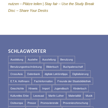
nutzen – Plätze teilen |
Stay fair – Use the Study Break
Disc – Share Your Desks
SCHLAGWÖRTER
Ausbildung
Ausleihe
Ausstellung
Benutzung
Benutzungseinschränkung
Bilderbuch
Buchpatenschaft
CrossAsia
Datenbank
digitale Lektüretipps
Digitalisierung
E.T.A. Hoffmann
Fachinformation
Freunde der Staatsbibliothek
Geschichte
Hinweis
Import
Jugendbuch
Kinderbuch
Kulturelles Erbe
Lesesaal
Martin Luther
Materialität
Musik
Osteuropa
Presse
Promovierende
Provenienzforschung