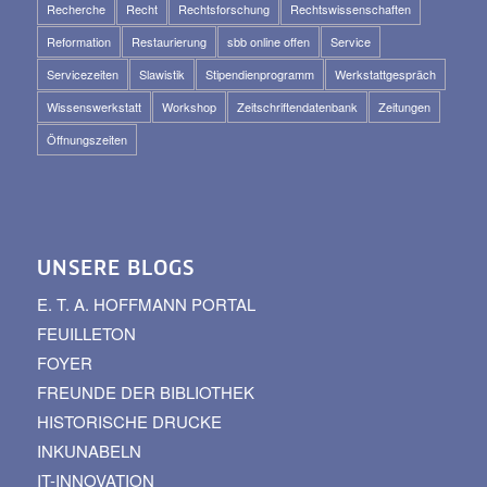
Recherche
Recht
Rechtsforschung
Rechtswissenschaften
Reformation
Restaurierung
sbb online offen
Service
Servicezeiten
Slawistik
Stipendienprogramm
Werkstattgespräch
Wissenswerkstatt
Workshop
Zeitschriftendatenbank
Zeitungen
Öffnungszeiten
UNSERE BLOGS
E. T. A. HOFFMANN PORTAL
FEUILLETON
FOYER
FREUNDE DER BIBLIOTHEK
HISTORISCHE DRUCKE
INKUNABELN
IT-INNOVATION